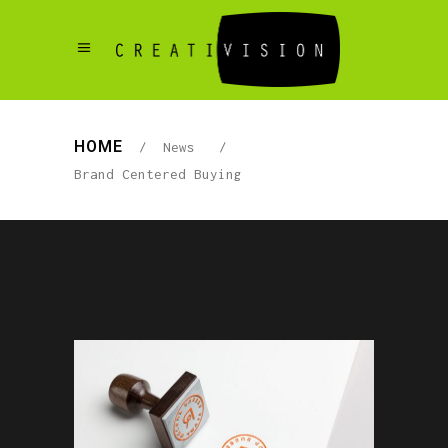
HOME
/
News
/
Brand Centered Buying