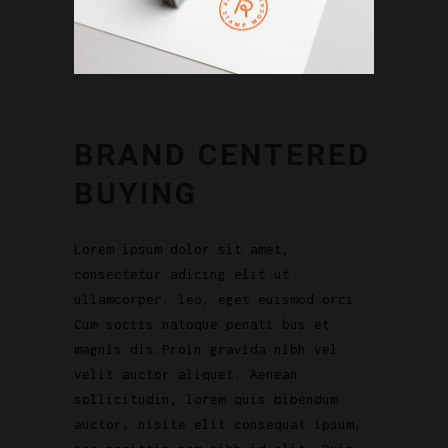
BRAND CENTERED
BUYING
Lorem ipsum dolor sit amet,
consectetur adicing elit ut
ullamcorper. leo, eget euismod orci.
Cum sociis natoque penati bus et
magnis dis.Proin gravida nibh vel
velit auctor aliquet. Aenean
sollicitudin, lorem quis bibendum
auctor, nisite elit consequat ipsum,