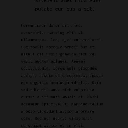
sitenent amet nibh vuli
putate cur sus a sit.
Lorem ipsum dolor sit amet,
consectetur adicing elit ut
ullamcorper. leo, eget euismod orci.
Cum sociis natoque penati bus et
magnis dis.Proin gravida nibh vel
velit auctor aliquet. Aenean
sollicitudin, lorem quis bibendum
auctor, nisite elit consequat ipsum,
nec sagittis sem nibh id elit. Duis
sed odio sit amet nibh vulputate
cursus a sit amet mauris et. Morbi
accumsan ipsum velit. Nam nec tellus
a odio tincidunt auctor a ornare
odio. Sed non mauris vitae erat
consequat auctor eu in elit.