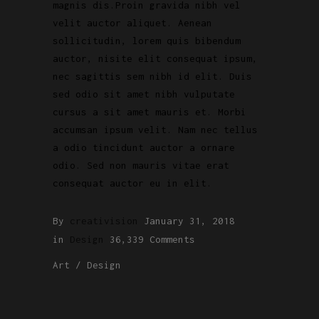
magnis dis.Proin gravida nibh vel
velit auctor aliquet. Aenean
sollicitudin, lorem quis bibendum
auctor, nisite elit consequat ipsum,
nec sagittis sem nibh id elit. Duis
sed odio sit amet nibh vulputate
cursus a sit amet mauris et. Morbi
accumsan ipsum velit. Nam nec tellus
a odio tincidunt auctor a ornare
odio. Sed non mauris vitae erat
consequat auctor eu in elit.
By
creativision
January 31, 2018
in
Design
36,339 Comments
Art
/
Design